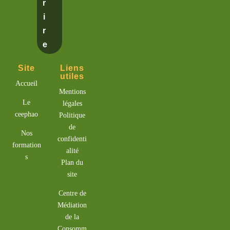
r
i
r
e
Site
Liens
utiles
Accueil
Mentions
Le
légales
ceephao
Politique
de
Nos
confidenti
formation
alité
s
Plan du
site
Centre de
Médiation
de la
Consomm