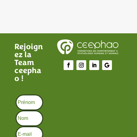
Rejoign
ez la
Team
ceepha
o !