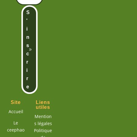
S
'
i
n
s
c
r
i
r
e
Site
Liens
utiles
Accueil
Mention
Le
s légales
ceephao
Politique