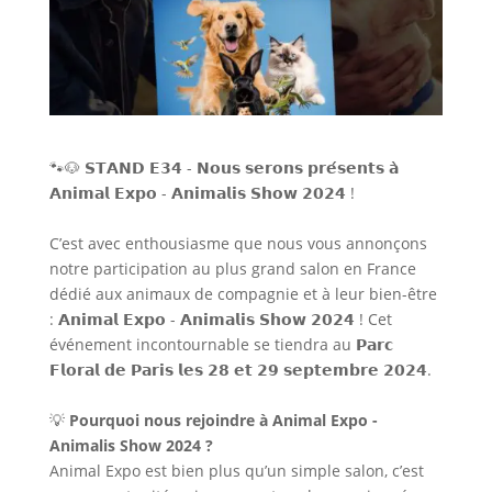
🐾🐶 𝗦𝗧𝗔𝗡𝗗 𝗘𝟯𝟰 - 𝗡𝗼𝘂𝘀 𝘀𝗲𝗿𝗼𝗻𝘀 𝗽𝗿𝗲́𝘀𝗲𝗻𝘁𝘀 𝗮̀
𝗔𝗻𝗶𝗺𝗮𝗹 𝗘𝘅𝗽𝗼 - 𝗔𝗻𝗶𝗺𝗮𝗹𝗶𝘀 𝗦𝗵𝗼𝘄 𝟮𝟬𝟮𝟰 !
C’est avec enthousiasme que nous vous annonçons
notre participation au plus grand salon en France
dédié aux animaux de compagnie et à leur bien-être
: 𝗔𝗻𝗶𝗺𝗮𝗹 𝗘𝘅𝗽𝗼 - 𝗔𝗻𝗶𝗺𝗮𝗹𝗶𝘀 𝗦𝗵𝗼𝘄 𝟮𝟬𝟮𝟰 ! Cet
événement incontournable se tiendra au 𝗣𝗮𝗿𝗰
𝗙𝗹𝗼𝗿𝗮𝗹 𝗱𝗲 𝗣𝗮𝗿𝗶𝘀 𝗹𝗲𝘀 𝟮𝟴 𝗲𝘁 𝟮𝟵 𝘀𝗲𝗽𝘁𝗲𝗺𝗯𝗿𝗲 𝟮𝟬𝟮𝟰.
💡
Pourquoi nous rejoindre à Animal Expo -
Animalis Show 2024 ?
Animal Expo est bien plus qu’un simple salon, c’est