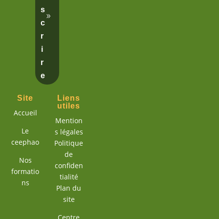
s
c
r
i
r
e
Site
Liens
utiles
Accueil
Mention
Le
s légales
ceephao
Politique
de
Nos
confiden
formatio
tialité
ns
Plan du
site
Centre