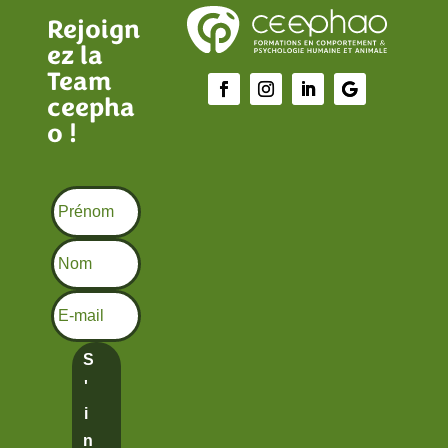
Rejoign
ez la
Team
ceepha
o !
S
'
i
n