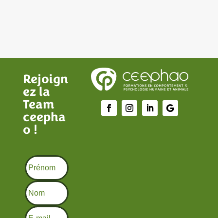
Rejoign
ez la
Team
ceepha
o !