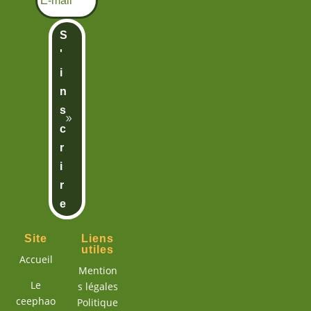
S
'
i
n
s
c
r
i
r
e
Site
Liens
utiles
Accueil
Mention
Le
s légales
ceephao
Politique