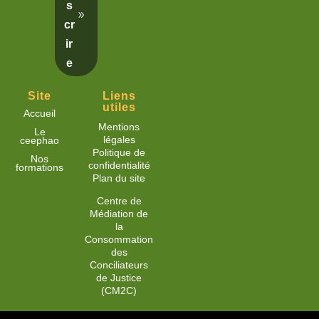
s
cr
ir
e
Site
Liens
utiles
Accueil
Mentions
Le
légales
ceephao
Politique de
Nos
confidentialité
formations
Plan du site
Centre de
Médiation de
la
Consommation
des
Conciliateurs
de Justice
(CM2C)